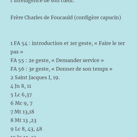
l’intelligence de son cœur.
Frère Charles de Foucauld (cordigère capucin)
1 FA 54 : introduction et 1er geste, « Faire le 1er
pas »
FA 55 : 2e geste, « Demander service »
FA 56 : 3e geste, « Donner de son temps »
2 Saint Jacques I, 19.
4 Jn 8, 11
5 Lc 6,37
6 Mc 9, 7
7 Mt 13,18
8 Mt 13 ,23
9 Lc 8, 43, 48