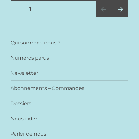
Pagination
PAGE
1
PAG
des
E
SUIV
publications
ANT
Qui sommes-nous ?
E
Numéros parus
Newsletter
Abonnements – Commandes
Dossiers
Nous aider :
Parler de nous !