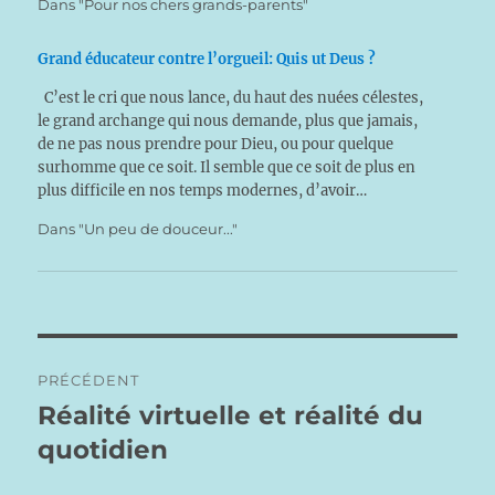
Dans "Pour nos chers grands-parents"
Grand éducateur contre l’orgueil: Quis ut Deus ?
C’est le cri que nous lance, du haut des nuées célestes,
le grand archange qui nous demande, plus que jamais,
de ne pas nous prendre pour Dieu, ou pour quelque
surhomme que ce soit. Il semble que ce soit de plus en
plus difficile en nos temps modernes, d’avoir…
Dans "Un peu de douceur..."
Navigation
PRÉCÉDENT
de
Réalité virtuelle et réalité du
Publication
précédente :
quotidien
l’article