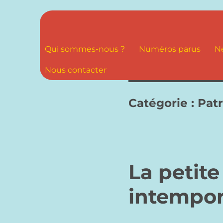
Qui sommes-nous ?
Numéros parus
N
Nous contacter
Catégorie :
Pat
La petite
intempor