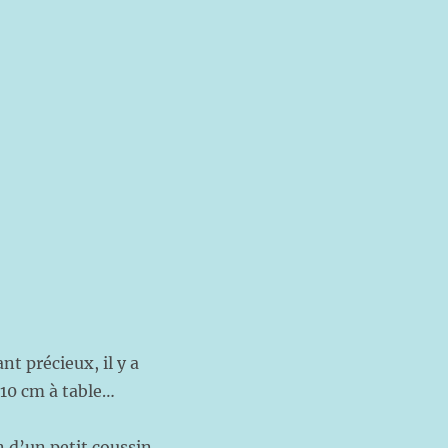
nt précieux, il y a
 10 cm à table…
 d’un petit coussin