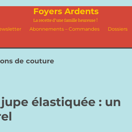
Foyers Ardents
La recette d'une famille heureuse !
ewsletter
Abonnements – Commandes
Dossiers
rons de couture
 jupe élastiquée : un
el