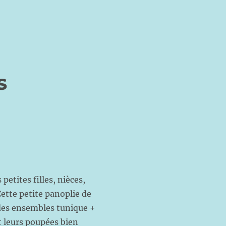
s
etites filles, nièces,
Cette petite panoplie de
 des ensembles tunique +
t leurs poupées bien