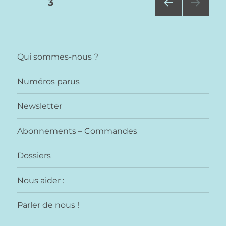
Pagination
PAGE
3
PAG
des
E
PRÉ
publications
CÉD
Qui sommes-nous ?
ENT
E
Numéros parus
Newsletter
Abonnements – Commandes
Dossiers
Nous aider :
Parler de nous !