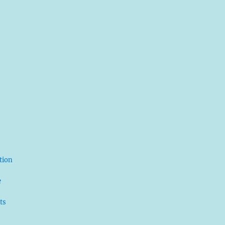
ation
e
ts