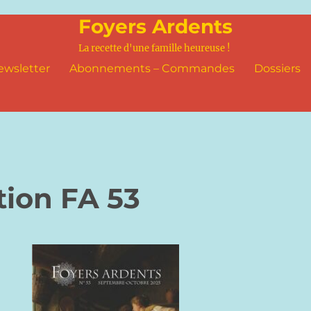
Foyers Ardents
La recette d'une famille heureuse !
ewsletter
Abonnements – Commandes
Dossiers
ion FA 53