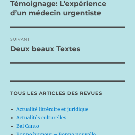
de
Témoignage: L’expérience
Publication
précédente :
d’un médecin urgentiste
l’article
SUIVANT
Deux beaux Textes
Publication
suivante :
TOUS LES ARTICLES DES REVUES
Actualité littéraire et juridique
Actualités culturelles
Bel Canto
Bonne humeur – Bonne nouvelle