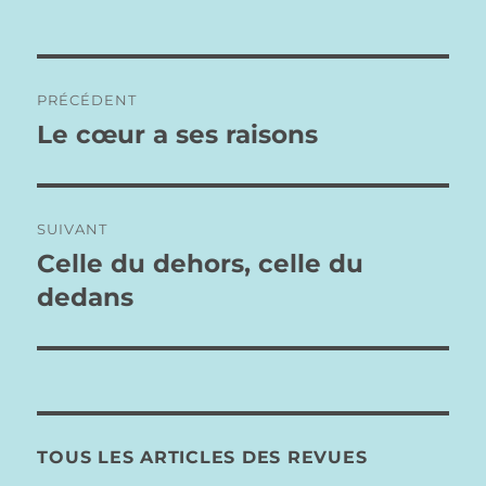
Navigation
PRÉCÉDENT
de
Le cœur a ses raisons
Publication
précédente :
l’article
SUIVANT
Celle du dehors, celle du
Publication
suivante :
dedans
TOUS LES ARTICLES DES REVUES