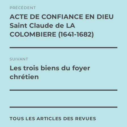
Navigation
PRÉCÉDENT
de
ACTE DE CONFIANCE EN DIEU
Publication
précédente :
Saint Claude de LA
l’article
COLOMBIERE (1641-1682)
SUIVANT
Les trois biens du foyer
Publication
suivante :
chrétien
TOUS LES ARTICLES DES REVUES