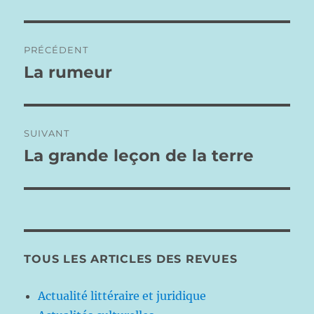
Navigation
PRÉCÉDENT
de
La rumeur
Publication
précédente :
l’article
SUIVANT
La grande leçon de la terre
Publication
suivante :
TOUS LES ARTICLES DES REVUES
Actualité littéraire et juridique