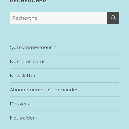
RECHERCHER
RE
Recherche
pour :
Qui sommes-nous ?
Numéros parus
Newsletter
Abonnements – Commandes
Dossiers
Nous aider :