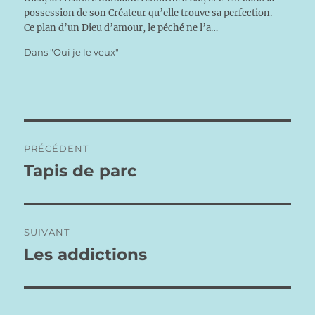
possession de son Créateur qu’elle trouve sa perfection.
Ce plan d’un Dieu d’amour, le péché ne l’a…
Dans "Oui je le veux"
Navigation
PRÉCÉDENT
de
Tapis de parc
Publication
précédente :
l’article
SUIVANT
Les addictions
Publication
suivante :