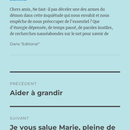
Chers amis, Ne faut-il pas déceler une des armes du
démon dans cette inquiétude qui nous envahit et nous
empêche de nous préoccuper de l’essentiel ? Que
d’énergie dépensée, de temps passé, de paroles inutiles,
de recherches nauséabondes sur le net pour savoir de
quoi demain sera fait ! Ne restons pas…
Dans "Editorial"
Navigation
PRÉCÉDENT
de
Aider à grandir
Publication
précédente :
l’article
SUIVANT
Je vous salue Marie, pleine de
Publication