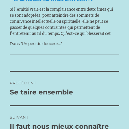
Si l’Amitié vraie est la complaisance entre deux âmes qui
se sont adoptées, pour atteindre des sommets de
connivence intellectuelle ou spirituelle, elle ne peut se
passer de quelques contraintes qui permettent de
l’entretenir au fil du temps. Qu’est-ce qui blesserait cet
Ami si nous n’y prenions garde ? Tout d’abord,…
Dans "Un peu de douceur..."
Navigation
PRÉCÉDENT
de
Se taire ensemble
Publication
précédente :
l’article
SUIVANT
Il faut nous mieux connaître
Publication