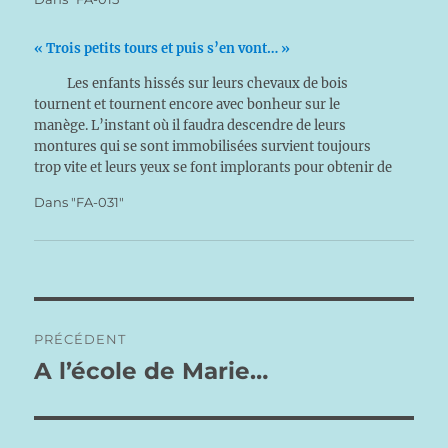
« Trois petits tours et puis s’en vont… »
Les enfants hissés sur leurs chevaux de bois
tournent et tournent encore avec bonheur sur le
manège. L’instant où il faudra descendre de leurs
montures qui se sont immobilisées survient toujours
trop vite et leurs yeux se font implorants pour obtenir de
leurs parents un tour supplémentaire. Bientôt, ces…
Dans "FA-031"
Navigation
PRÉCÉDENT
de
A l’école de Marie…
Publication
précédente :
l’article