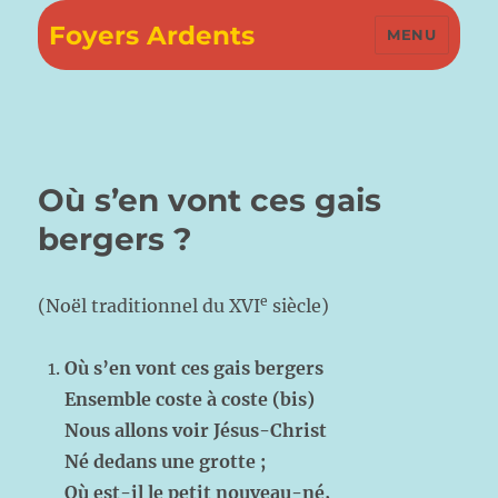
Foyers Ardents
MENU
Où s’en vont ces gais
bergers ?
e
(Noël traditionnel du XVI
siècle)
Où s’en vont ces gais bergers
Ensemble coste à coste (bis)
Nous allons voir Jésus-Christ
Né dedans une grotte ;
Où est-il le petit nouveau-né,