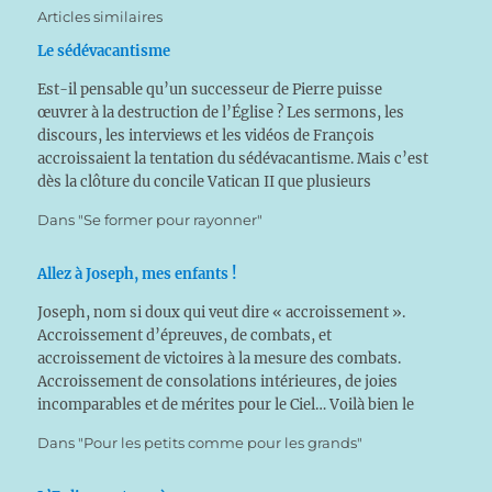
Articles similaires
Le sédévacantisme
Est-il pensable qu’un successeur de Pierre puisse
œuvrer à la destruction de l’Église ? Les sermons, les
discours, les interviews et les vidéos de François
accroissaient la tentation du sédévacantisme. Mais c’est
dès la clôture du concile Vatican II que plusieurs
catholiques ont adopté cette position. Si certains papes
Dans "Se former pour rayonner"
postconciliaires ont…
Allez à Joseph, mes enfants !
Joseph, nom si doux qui veut dire « accroissement ».
Accroissement d’épreuves, de combats, et
accroissement de victoires à la mesure des combats.
Accroissement de consolations intérieures, de joies
incomparables et de mérites pour le Ciel… Voilà bien le
saint que tout chrétien doit honorer chaque jour !
Dans "Pour les petits comme pour les grands"
Protecteur de l’Église Tandis que…