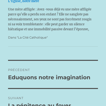
L’Eglise, notre mère
Une mère affligée : Avez-vous déjà vu une mère affligée
parce qu’elle a perdu son enfant ? Elle ne sanglote pas
nécessairement, ses yeux ne sont pas forcément rougis
ni sa voix tremblotante : elle peut garder un silence
hiératique et une immobilité passive devant l’épreuve,
parce que sa peine est enfouie…
Dans "La Cité Catholique"
Navigation
PRÉCÉDENT
de
Eduquons notre imagination
Publication
précédente :
l’article
SUIVANT
La pénitence au foyer
Publication