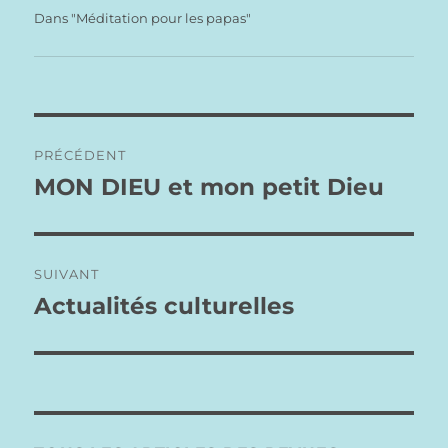
plaquées par…
Dans "Méditation pour les papas"
Navigation
PRÉCÉDENT
de
MON DIEU et mon petit Dieu
Publication
précédente :
l’article
SUIVANT
Actualités culturelles
Publication
suivante :