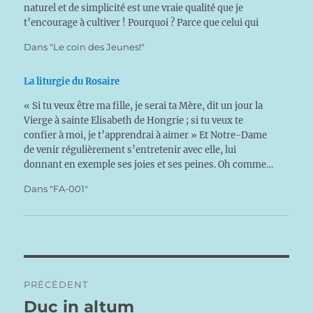
naturel et de simplicité est une vraie qualité que je
t’encourage à cultiver ! Pourquoi ? Parce que celui qui
sait dire merci se dispose…
Dans "Le coin des Jeunes!"
La liturgie du Rosaire
« Si tu veux être ma fille, je serai ta Mère, dit un jour la
Vierge à sainte Elisabeth de Hongrie ; si tu veux te
confier à moi, je t’apprendrai à aimer » Et Notre-Dame
de venir régulièrement s’entretenir avec elle, lui
donnant en exemple ses joies et ses peines. Oh comme…
Dans "FA-001"
Navigation
PRÉCÉDENT
de
Duc in altum
Publication