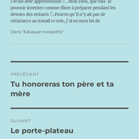
l’école avec appréhension ?... Mon Dieu, que vais-je
pouvoir inventer comme dîner à préparer pendant les
devoirs des enfants ?...Pourvu qu’il n’y ait pas de
résistance au travail ce soir, j’ai eu mon lot de
contrariétés aujourd’hui !...Et l’heure du biberon qui
Dans "Eduquer nos petits"
tombe…
Navigation
PRÉCÉDENT
de
Tu honoreras ton père et ta
Publication
précédente :
mère
l’article
SUIVANT
Le porte-plateau
Publication
suivante :