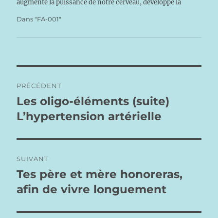
augmente la puissance de notre cerveau, développe la
créativité, participe à notre développement…
Dans "FA-001"
Navigation
PRÉCÉDENT
de
Les oligo-éléments (suite)
Publication
précédente :
L’hypertension artérielle
l’article
SUIVANT
Tes père et mère honoreras,
Publication
suivante :
afin de vivre longuement