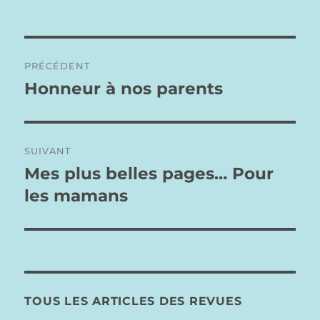
Navigation
PRÉCÉDENT
de
Honneur à nos parents
Publication
précédente :
l’article
SUIVANT
Mes plus belles pages… Pour
Publication
suivante :
les mamans
TOUS LES ARTICLES DES REVUES