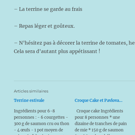
– La terrine se garde au frais
– Repas léger et goûteux.
– N’hésitez pas à décorer la terrine de tomates, he
Cela sera d’autant plus appétissant !
Articles similaires
Terrine estivale
Croque Cake et Pavlova…
Ingrédients pour 6-8
Croque cake Ingrédients
personnes : - 6 courgettes -
pour 8 personnes * une
300 g de saumon cru ou thon
dizaine de tranches de pain
- 4 œufs - 1 pot moyen de
de mie * 150 g de saumon