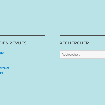
 DES REVUES
RECHERCHER
Recherche
que
pour :
uvelle
ère