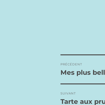
Navigation
PRÉCÉDENT
de
Mes plus be
Publication
précédente :
l’article
SUIVANT
Tarte aux pr
Publication