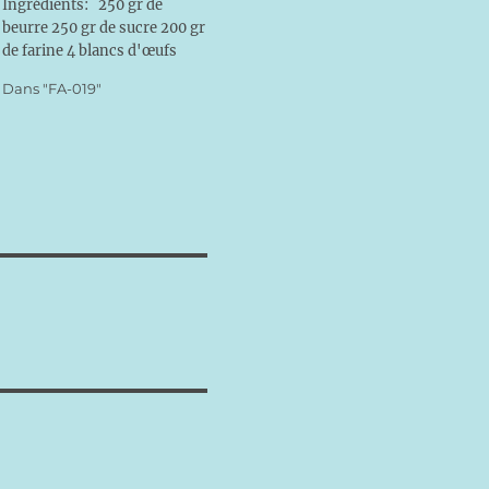
Ingrédients: 250 gr de
beurre 250 gr de sucre 200 gr
de farine 4 blancs d'œufs
battus en neige 200 gr de
Dans "FA-019"
poudre d'amande 1 zeste de
citron Mélanger le beurre
fondu avec le sucre. Ajouter
délicatement…