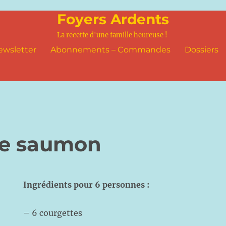
Foyers Ardents
La recette d'une famille heureuse !
ewsletter
Abonnements – Commandes
Dossiers
de saumon
Ingrédients pour 6 personnes :
– 6 courgettes