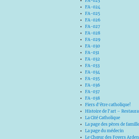
FA-023
FA-024
FA-025
FA-026
FA-027
FA-028
FA-029
FA-030
FA-031
FA-032
FA-033
FA-034
FA-035
FA-036
FA-037
FA-038
Fiers d'être catholique!
Histoire de l'art – Restaur
La Cité Catholique
La page des pères de famill
La page du médecin
Le Chœur des Foyers Arden