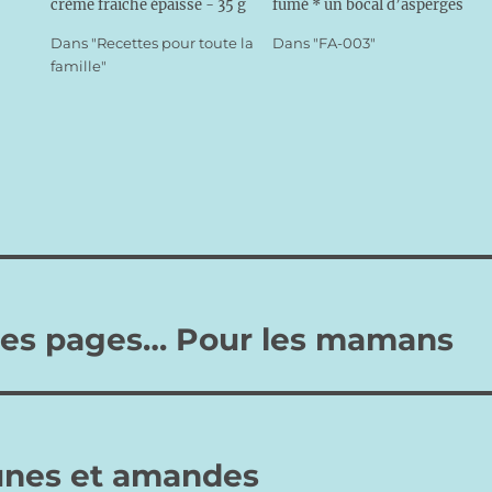
crème fraîche épaisse - 35 g
fumé * un bocal d’asperges
de gruyère râpé - 1 noisette
en conserve * 3 œufs * 20 cl
Dans "Recettes pour toute la
Dans "FA-003"
de beurre - Sel, poivre,
de crème liquide * aneth *
famille"
muscade (facultatif)
sel, poivre Préparation
Préparation : - Beurrez un
Préchauffez le four TH 6 à
moule à…
180°.…
lles pages… Pour les mamans
unes et amandes