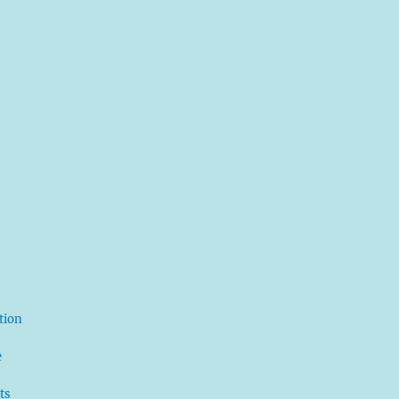
ation
e
ts