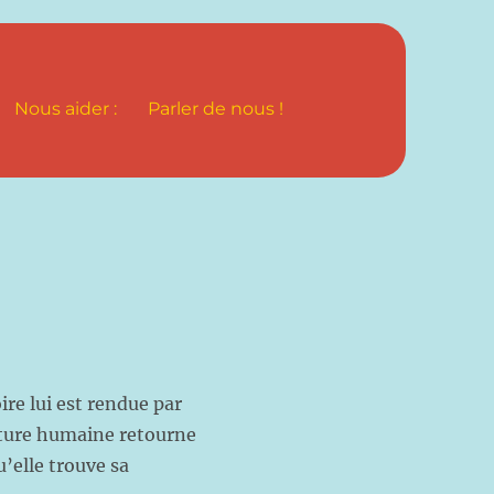
Nous aider :
Parler de nous !
ire lui est rendue par
éature humaine retourne
u’elle trouve sa