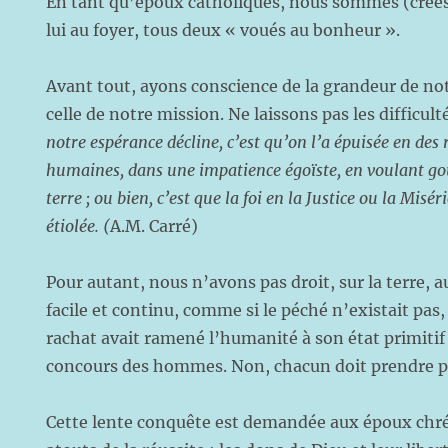
En tant qu’époux catholiques, nous sommes (créés
lui au foyer, tous deux « voués au bonheur ».
Avant tout, ayons conscience de la grandeur de not
celle de notre mission. Ne laissons pas les difficult
notre espérance décline, c’est qu’on l’a épuisée en des
humaines, dans une impatience égoïste, en voulant go
terre ; ou bien, c’est que la foi en la Justice ou la Misér
étiolée. (
A.M. Carré)
Pour autant, nous n’avons pas droit, sur la terre, 
facile et continu, comme si le péché n’existait pas
rachat avait ramené l’humanité à son état primiti
concours des hommes. Non, chacun doit prendre pa
Cette lente conquête est demandée aux époux chrét