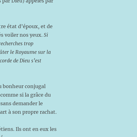
 par Dieu) appelés par
re état d’époux, et de
és voiler nos yeux.
Si
 recherches trop
ûter le Royaume sur la
icorde de Dieu s’est
au bonheur conjugal
, comme si la grâce du
f sans demander le
rt à son propre rachat.
iens. Ils ont en eux les