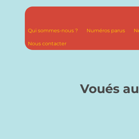
Qui sommes-nous ?
Numéros parus
N
Nous contacter
Voués au