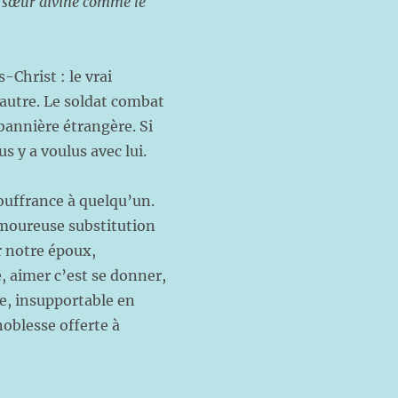
ur sœur divine comme le
-Christ : le vrai
 autre. Le soldat combat
bannière étrangère. Si
us y a voulus avec lui.
ouffrance à quelqu’un.
amoureuse substitution
r notre époux,
 aimer c’est se donner,
re, insupportable en
noblesse offerte à