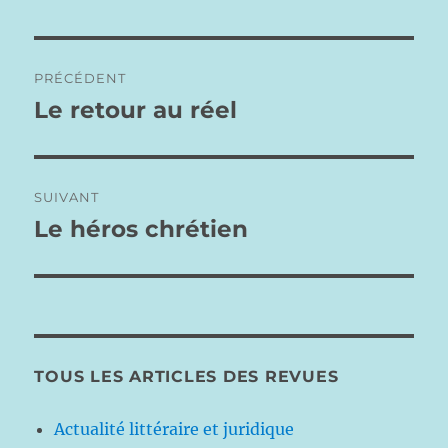
Navigation
PRÉCÉDENT
de
Le retour au réel
Publication
précédente :
l’article
SUIVANT
Le héros chrétien
Publication
suivante :
TOUS LES ARTICLES DES REVUES
Actualité littéraire et juridique