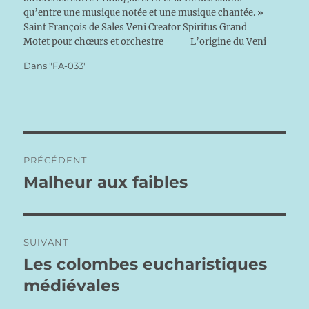
qu’entre une musique notée et une musique chantée. »
Saint François de Sales Veni Creator Spiritus Grand
Motet pour chœurs et orchestre L’origine du Veni
Creator, très ancienne…
Dans "FA-033"
Navigation
PRÉCÉDENT
de
Malheur aux faibles
Publication
précédente :
l’article
SUIVANT
Les colombes eucharistiques
Publication
suivante :
médiévales