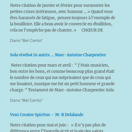
Notre citation de janvier et février pour surmonter les
petites crises intérieures, avec humour … « Quand vous
êtes harassés de fatigue, pensez toujours à l'exemple de
la bouilloire. Elle a beau avoir le couvercle en ébullition,
cela ne l'empêche pas de chanter. » CHŒUR DE
L'HIVER de Jean-Baptiste Lully tiré…
Dans "Bel Canto"
Sola vivebat in antris … Marc-Antoine Charpentier
Notre citation pour mars et avril : " J'étais musicien,
bon entre les bons, et comme beaucoup plus grand était
le nombre de ceux qui me méprisaient que de ceux qui
me louaient, musique me fut un petit honneur et grande
charge. " Testament de Marc-Antoine Charpentier Sola
vivebat in…
Dans "Bel Canto"
Veni Creator Spiritus – M-R Delalande
Notre citation pour mai et juin : « Il n’y pas plus de
différence entre l’Evangile écrit et la vie des saints