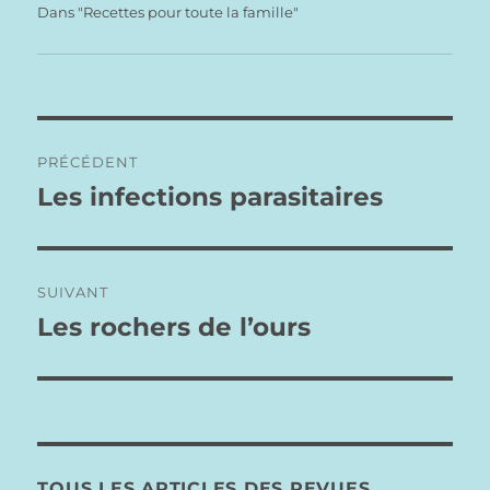
Dans "Recettes pour toute la famille"
Navigation
PRÉCÉDENT
de
Les infections parasitaires
Publication
précédente :
l’article
SUIVANT
Les rochers de l’ours
Publication
suivante :
TOUS LES ARTICLES DES REVUES