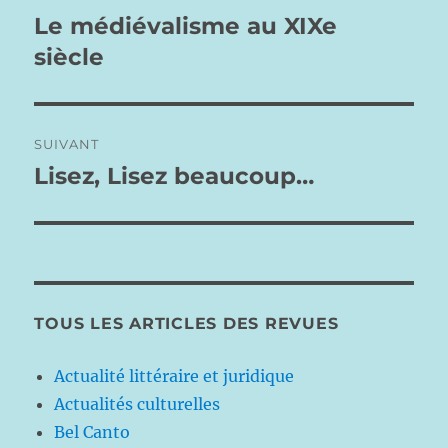
de
Le médiévalisme au XIXe
Publication
précédente :
siècle
l’article
SUIVANT
Lisez, Lisez beaucoup…
Publication
suivante :
TOUS LES ARTICLES DES REVUES
Actualité littéraire et juridique
Actualités culturelles
Bel Canto