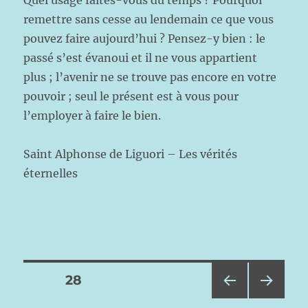
Quel usage faites-vous du temps ? Pourquoi
remettre sans cesse au lendemain ce que vous
pouvez faire aujourd’hui ? Pensez-y bien : le
passé s’est évanoui et il ne vous appartient
plus ; l’avenir ne se trouve pas encore en votre
pouvoir ; seul le présent est à vous pour
l’employer à faire le bien.
Saint Alphonse de Liguori – Les vérités
éternelles
Pagination
PAGE
28
PAG
PAG