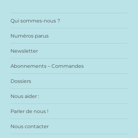
des
E
E
PRÉ
SUIV
publications
CÉD
ANT
Qui sommes-nous ?
ENT
E
E
Numéros parus
Newsletter
Abonnements – Commandes
Dossiers
Nous aider :
Parler de nous !
Nous contacter