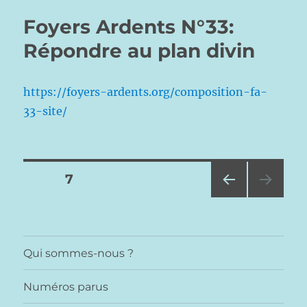
Foyers Ardents N°33:
Répondre au plan divin
https://foyers-ardents.org/composition-fa-
33-site/
Pagination
PAGE
7
PAG
des
E
PRÉ
publications
CÉD
Qui sommes-nous ?
ENT
E
Numéros parus