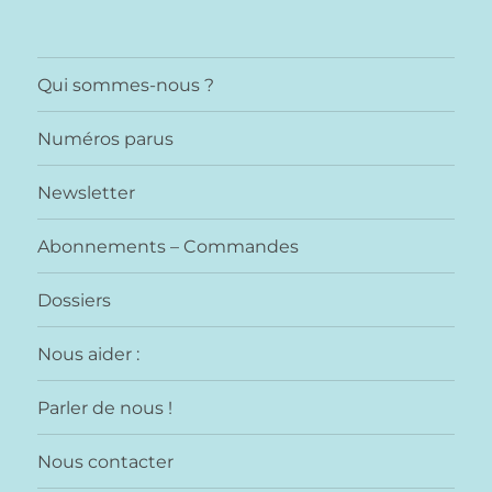
PAG
des
E
PRÉ
publications
CÉD
Qui sommes-nous ?
ENT
E
Numéros parus
Newsletter
Abonnements – Commandes
Dossiers
Nous aider :
Parler de nous !
Nous contacter