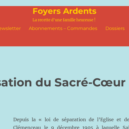
Foyers Ardents
La recette d'une famille heureuse !
ewsletter
Abonnements – Commandes
Dossiers
isation du Sacré-Cœur 
Depuis la « loi de séparation de l’Eglise et d
Clémenceau le 9 décembre 1905 à laquelle Sai