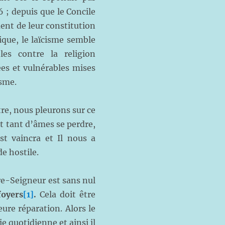
 ; depuis que le Concile
ment de leur constitution
ique, le laïcisme semble
les contre la religion
ées et vulnérables mises
isme.
tre, nous pleurons sur ce
t tant d’âmes se perdre,
t vaincra et Il nous a
e hostile.
e-Seigneur est sans nul
foyers
[1]
.
Cela doit être
ure réparation. Alors le
e quotidienne et ainsi il