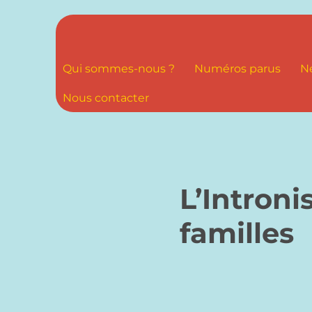
Qui sommes-nous ?
Numéros parus
N
Nous contacter
L’Intron
familles