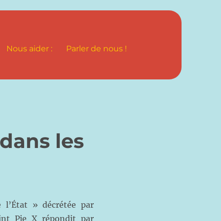
Nous aider :
Parler de nous !
dans les
e l’État » décrétée par
nt Pie X répondit par