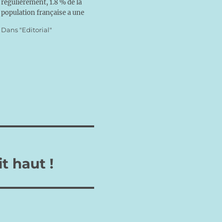
régulièrement, 1.8 % de la
population française a une
pratique hebdomadaire[1] »...
Dans "Editorial"
Certains pourraient croire
que l’Eglise est presque
morte, et d’autres chantent
déjà la victoire du laïcisme...
Certes oui, il y a de quoi
« perdre cœur » comme…
t haut !