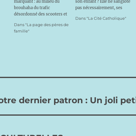
marquant : au milieu du
son enfant ? Elle ne sanglote
brouhaha du trafic
pas nécessairement, ses
désordonné des scooters et
yeux ne sont pas forcément
Dans "La Cité Catholique"
des voitures, de leurs
rougis ni sa voix
Dans "La page des pères de
dérapages sur les pavés, des
tremblotante : elle peut
famille"
touristes dégustant des
garder un silence hiératique
gelati, on ne peut faire dix
et une immobilité passive
mètres sans croiser
devant l’épreuve, parce que
plusieurs soutanes et tenues
sa peine est enfouie…
religieuses, des églises
souvent attirantes,…
re dernier patron : Un joli peti