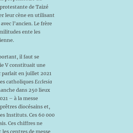
protestante de Taizé
r leur cène en utilisant
avec l’ancien. Le frère
ilitudes ente les
rienne.
ortant, il faut se
ie V constituait une
x
parlait en juillet 2021
les catholiques
Ecclesia
imanche dans 250 lieux
021 – à la messe
 prêtres diocésains et,
es Instituts. Ces 60 000
is. Ces chiffres ne
t les centres de messe