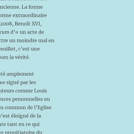
’ancienne. La forme
forme extraordinaire
 2008, Benoît XVI,
icum
d’« un acte de
mettre un moindre mal en
uillot, c’est une
jours la vérité.
 été amplement
que
signé par les
 auteurs comme Louis
rences personnelles ou
ien commun de l’Eglise
’est éloigné de la
nte tant en ce qui
fin propitiatoire du