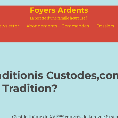
Foyers Ardents
La recette d'une famille heureuse !
ewsletter
Abonnements – Commandes
Dossiers
aditionis Custodes,c
 Tradition?
ème
C’est le thème du XVI
congrès de la revue Si si 