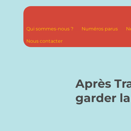
Qui sommes-nous ?
Numéros parus
N
Nous contacter
Après Tr
garder la