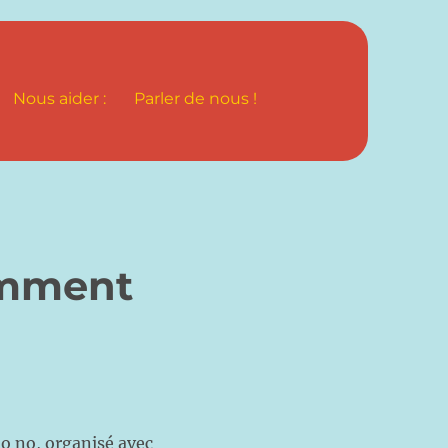
Nous aider :
Parler de nous !
omment
no no, organisé avec