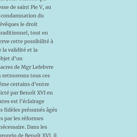
esse de saint Pie V, au
ne condamnation du
évêques le droit
traditionnel, tout en
erve cette possibilité à
a validité et la
objet d’un
acres de Mgr Lefebvre
s retrouvons tous ces
même certains d’entre
icté par Benoît XVI en
xtes est l’éclairage
des fidèles présumés âgés
s par les réformes
nécessaire. Dans les
proprio de Benoît XVI, il