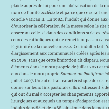
plaide auprès de lui pour une libéralisation de la m
nom de l’unité ecclésiale et parce que ce serait u
concile Vatican II. En 1984, l’indult qui donne aux 
d’autoriser la célébration de la messe selon le rite 
enserrant celle-ci dans des conditions strictes, rés
ceux des catholiques qui ne remettent pas en cause l
légitimité de la nouvelle messe. Cet indult a fait l’
élargissement aux communautés créées après les s
en 1988, sans que cette limitation ait disparu. Nou
éléments dans le motu proprio de juillet 2021 et 
eux dans le motu proprio
Summorum Pontificum
éd
juillet 2007. Un autre trait caractéristique de ces te
donné sur leurs fins pastorales. Ils s’adressent à 
qui ont du mal à accepter les changements apporté
liturgiques et auxquels un temps d’adaptation est 
indults de 1984 et de 1988, ainsi que dans le motu 