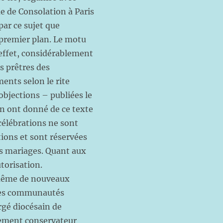
me de Consolation à Paris
ar ce sujet que
u premier plan. Le motu
n effet, considérablement
es prêtres des
ents selon le rite
bjections – publiées le
in ont donné de ce texte
célébrations ne sont
tions et sont réservées
es mariages. Quant aux
torisation.
u même de nouveaux
 des communautés
ergé diocésain de
uvement conservateur