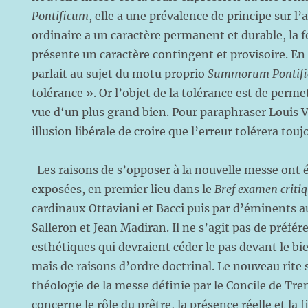
Pontificum
, elle a une prévalence de principe sur l
ordinaire a un caractère permanent et durable, la 
présente un caractère contingent et provisoire. En
parlait au sujet du motu proprio
Summorum Pontif
tolérance ». Or l’objet de la tolérance est de per
vue d‘un plus grand bien. Pour paraphraser Louis Ve
illusion libérale de croire que l’erreur tolérera tou
Les raisons de s’opposer à la nouvelle messe ont
exposées, en premier lieu dans le
Bref examen criti
cardinaux Ottaviani et Bacci puis par d’éminents
Salleron et Jean Madiran. Il ne s’agit pas de préfé
esthétiques qui devraient céder le pas devant le b
mais de raisons d’ordre doctrinal. Le nouveau rite s
théologie de la messe définie par le Concile de Tre
concerne le rôle du prêtre, la présence réelle et la 