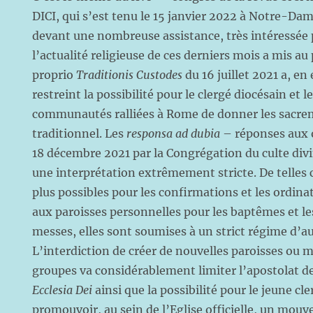
DICI, qui s’est tenu le 15 janvier 2022 à Notre-Da
devant une nombreuse assistance, très intéressée p
l’actualité religieuse de ces derniers mois a mis a
proprio
Traditionis Custodes
du 16 juillet 2021 a, e
restreint la possibilité pour le clergé diocésain et l
communautés ralliées à Rome de donner les sacrem
traditionnel. Les
responsa ad dubia
– réponses aux o
18 décembre 2021 par la Congrégation du culte div
une interprétation extrêmement stricte. De telles 
plus possibles pour les confirmations et les ordina
aux paroisses personnelles pour les baptêmes et l
messes, elles sont soumises à un strict régime d’au
L’interdiction de créer de nouvelles paroisses o
groupes va considérablement limiter l’apostolat
Ecclesia Dei
ainsi que la possibilité pour le jeune cl
promouvoir, au sein de l’Eglise officielle, un mo