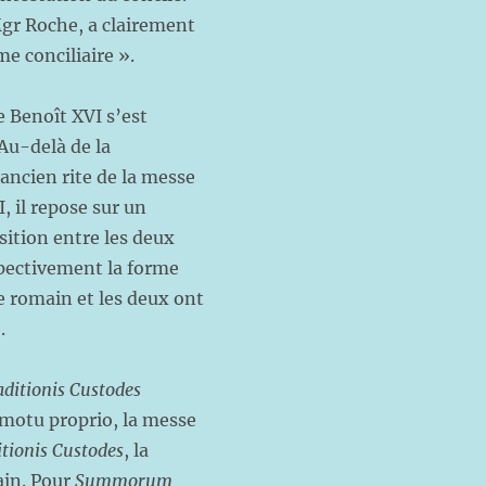
Mgr Roche, a clairement
me conciliaire ».
 Benoît XVI s’est
Au-delà de la
ancien rite de la messe
, il repose sur un
osition entre les deux
spectivement la forme
te romain et les deux ont
e.
aditionis Custodes
 motu proprio, la messe
itionis Custodes
, la
ain. Pour
Summorum