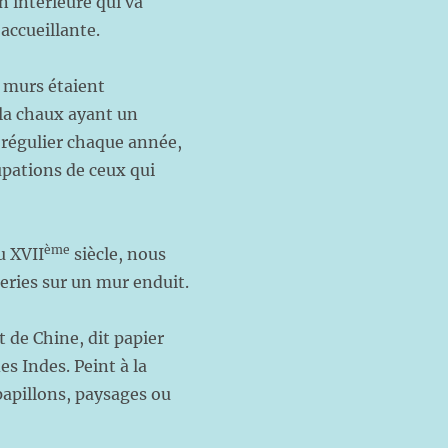
n intérieure qui va
accueillante.
murs étaient
 la chaux ayant un
 régulier chaque année,
upations de ceux qui
ème
u XVII
siècle, nous
series sur un mur enduit.
t de Chine, dit papier
es Indes. Peint à la
 papillons, paysages ou