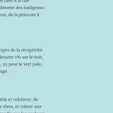
 cirer à la cire
uellement des badigeons
es, de la peinture à
mpte de la réceptivité
ulement 1% sur le noir,
, 55 pour le vert pale,
ouge.
le et cohérent, ils
 vives, et créent une