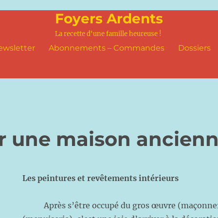
Foyers Ardents
La recette d'une famille heureuse !
ewsletter
Abonnements – Commandes
Dossiers
r une maison ancien
Les peintures et revêtements intérieurs
Après s’être occupé du gros œuvre (maçonneri