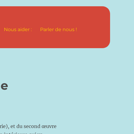
Nous aider :
Parler de nous !
ne
e), et du second œuvre