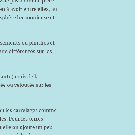
ez de passer d’une pièce
en à avoir entre elles, au
mosphère harmonieuse et
assements ou plinthes et
urs différentes sur les
lante) mais de la
ée ou veloutée sur les
 ou les carrelages comme
les. Pour les terres
aquelle on ajoute un peu