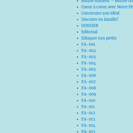
Bonne humeur – Bonne no
Coeur à coeur avec Notre P
Construire son idéal
Discuter en famille!
DOSSIER
Editorial
Eduquer nos petits
FA-001
FA-002
FA-003
FA-004
FA-005
FA-006
FA-007
FA-008
FA-009
FA-010
FA-011
FA-012
FA-013
FA-014
FA-015