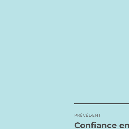
Navigation
PRÉCÉDENT
de
Confiance en
Publication