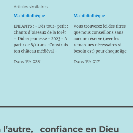
Articles similaires
Ma bibliothèque
Ma bibliothèque
ENFANTS : - Dès tout- petit :
Vous trouverez ici des titres
Chants d’oiseaux de la forêt
que nous conseillons sans
– Didier jeunesse - 2023 - A
aucune réserve (avec les
partir de 8/10 ans : Construis
remarques nécessaires si
ton château médiéval –
besoin est) pour chaque âge
Maquette - Usborne - 2023 -
de la famille. En effet ne
Dans "FA-038"
Dans "FA-017"
A lire aux enfants dès 6 ans :
perdons pas de vue combien
Veillées de France - Contes
la lecture d’un bon livre est
populaires – H. Oger - 2023…
un aliment complet ! Elle
augmente la puissance de
notre cerveau, développe la…
 l’autre, confiance en Dieu