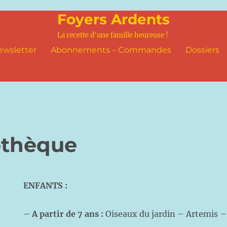
Foyers Ardents
La recette d'une famille heureuse !
ewsletter
Abonnements – Commandes
Dossiers
othèque
ENFANTS :
–
A partir de 7 ans
:
Oiseaux du jardin – Artemis 