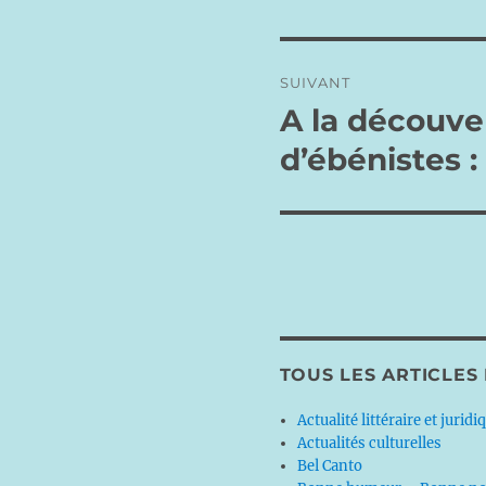
précédente :
l’article
SUIVANT
A la découver
Publication
suivante :
d’ébénistes :
TOUS LES ARTICLES
Actualité littéraire et juridi
Actualités culturelles
Bel Canto