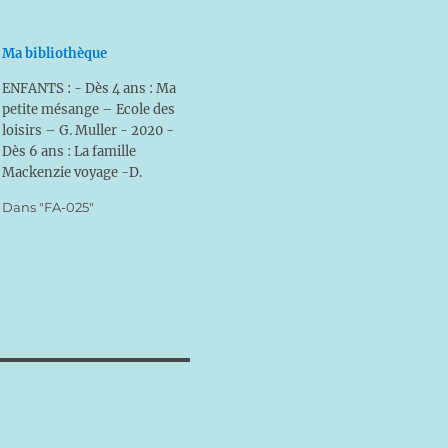
Ma bibliothèque
ENFANTS : - Dès 4 ans : Ma
petite mésange – Ecole des
loisirs – G. Muller - 2020 -
Dès 6 ans : La famille
Mackenzie voyage -D.
Malvezin - Chiré - 2020 - A
Dans "FA-025"
partir de 8 ans : Les bonnes
résolutions de Madame
Blanche - Ch. d’Ercerville –
Téqui - 2020…