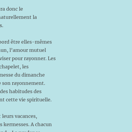
era donc le
naturellement la
s.
abord être elles-mêmes
mmun, l’amour mutuel
viser pour rayonner. Les
chapelet, les
a messe du dimanche
t de son rayonnement.
 des habitudes des
 cette vie spirituelle.
 leurs vacances,
les kermesses. A chacun