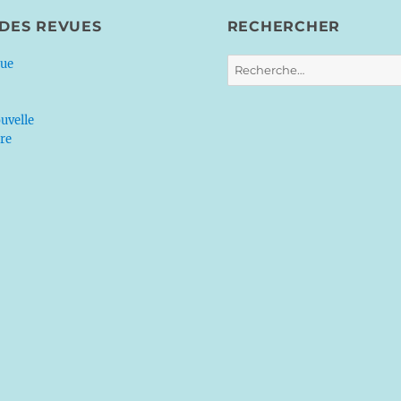
 DES REVUES
RECHERCHER
Recherche
que
pour :
uvelle
ère