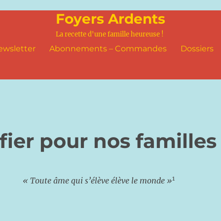
Foyers Ardents
La recette d'une famille heureuse !
ewsletter
Abonnements – Commandes
Dossiers
fier pour nos familles
1
« Toute âme qui s’élève élève le monde »