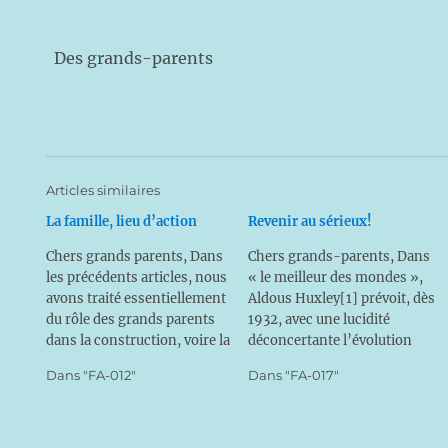
Des grands-parents
Articles similaires
La famille, lieu d’action
Revenir au sérieux!
Chers grands parents, Dans
Chers grands-parents, Dans
les précédents articles, nous
« le meilleur des mondes »,
avons traité essentiellement
Aldous Huxley[1] prévoit, dès
du rôle des grands parents
1932, avec une lucidité
dans la construction, voire la
déconcertante l’évolution
survie de leur propre famille.
presque fatale d’un monde
Dans "FA-012"
Dans "FA-017"
Il nous paraît utile de parler
fondé sur les principes
du rayonnement qu’elle doit
athées et matérialistes : « En
avoir sur la société. Il serait
général, on fera en sorte de
tentant de croire que, dans ce
bannir le sérieux de