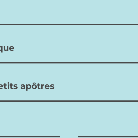
monde « anti-Christ »…
l’existence, de tourner en
dérision tout ce qui a une
valeur…
que
etits apôtres