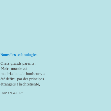
Nouvelles technologies
Chers grands parents,
Notre monde est
matérialiste… le bonheur y a
été défini, par des principes
étrangers à la chrétienté,
comme subordonné à la
Dans "FA-017"
richesse matérielle…
pourtant, la porte étroite est
très certainement étrangère
à cette accumulation de biens