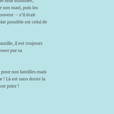
’une âme immolée,
 son mari, puis les
ouvent – s’il était
lat possible est celui de
amille, il est toujours
esser par sa
 pour nos familles mais
 ! Là est sans doute la
ut prier !