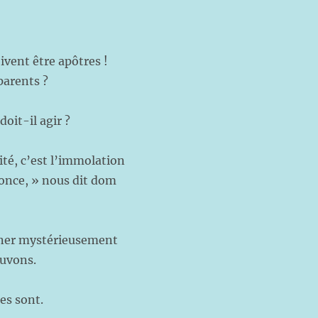
ivent être apôtres !
parents ?
oit-il agir ?
ité, c’est l’immolation
nonce, » nous dit dom
yonner mystérieusement
ouvons.
es sont.