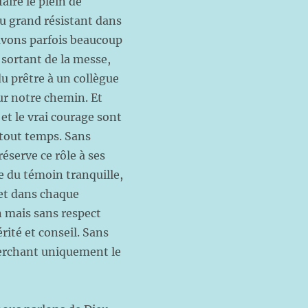
aire le plein de
au grand résistant dans
 avons parfois beaucoup
 sortant de la messe,
du prêtre à un collègue
ur notre chemin. Et
et le vrai courage sont
 tout temps. Sans
éserve ce rôle à ses
re du témoin tranquille,
 et dans chaque
 mais sans respect
ité et conseil. Sans
herchant uniquement le