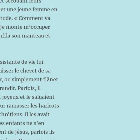
 et secouant leurs
a et une jeune femme en
bitude. « Comment va
« Je monte m’occuper
enfila son manteau et
sistante de vie lui
aisser le chevet de sa
r, ou simplement flâner
andir. Parfois, il
t joyeux et le saluaient
our ramasser les haricots
hrétiens. Il les avait
les enfants ne s’en
ent de Jésus, parfois ils