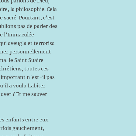
nous parlons de Dieu,
ire, la philosophie. Cela
e sacré. Pourtant, c’est
ublions pas de parler des
de l’Immaculée
qui aveugla et terrorisa
aimer personnellement
ma, le Saint Suaire
 chrétiens, toutes ces
s important n’est-il pas
u’il a voulu habiter
auver ? Et me sauver
s enfants entre eux.
parfois gauchement,