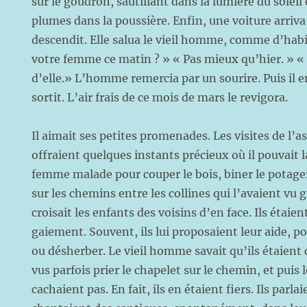
sur le goudron, sautillant dans la lumière du soleil
plumes dans la poussière. Enfin, une voiture arriv
descendit. Elle salua le vieil homme, comme d’ha
votre femme ce matin ? » « Pas mieux qu’hier. » 
d’elle.» L’homme remercia par un sourire. Puis il 
sortit. L’air frais de ce mois de mars le revigora.
Il aimait ses petites promenades. Les visites de l’as
offraient quelques instants précieux où il pouvait l
femme malade pour couper le bois, biner le potage
sur les chemins entre les collines qui l’avaient vu gr
croisait les enfants des voisins d’en face. Ils étaien
gaiement. Souvent, ils lui proposaient leur aide, p
ou désherber. Le vieil homme savait qu’ils étaient c
vus parfois prier le chapelet sur le chemin, et puis 
cachaient pas. En fait, ils en étaient fiers. Ils parlai