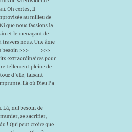
utils de sa Providence
i. Oh certes, Il
mprovisée au milieu de
 Ni que nous fassions la
isin et le menaçant de
à travers nous. Une âme
as besoin
>>>
>>>
oits extraordinaires pour
tre tellement pleine de
tour d’elle, faisant
emprunte. Là où Dieu l’a
. Là, nul besoin de
mmunier, se sacrifier,
du ! Qui peut croire que