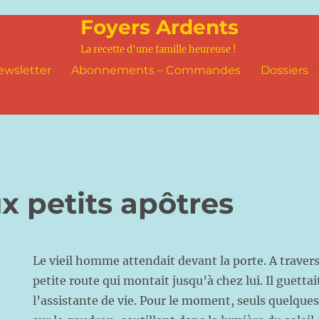
Foyers Ardents
La recette d'une famille heureuse !
ewsletter
Abonnements – Commandes
Dossiers
x petits apôtres
Le vieil homme attendait devant la porte. A travers l
petite route qui montait jusqu’à chez lui. Il guettai
l’assistante de vie. Pour le moment, seuls quelque