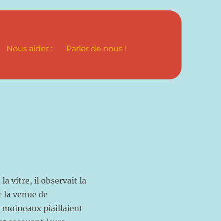
Nous aider :
Parler de nous !
a vitre, il observait la
t la venue de
s moineaux piaillaient