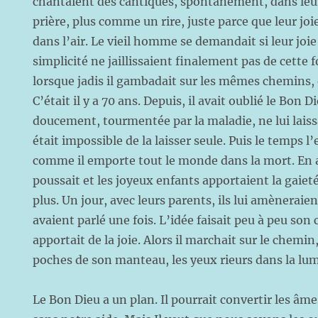
chantaient des cantiques, spontanément, dans le
prière, plus comme un rire, juste parce que leur joi
dans l’air. Le vieil homme se demandait si leur joie 
simplicité ne jaillissaient finalement pas de cette f
lorsque jadis il gambadait sur les mêmes chemins, 
C’était il y a 70 ans. Depuis, il avait oublié le Bon
doucement, tourmentée par la maladie, ne lui laissa
était impossible de la laisser seule. Puis le temps l
comme il emporte tout le monde dans la mort. En 
poussait et les joyeux enfants apportaient la gaiet
plus. Un jour, avec leurs parents, ils lui amèneraient
avaient parlé une fois. L’idée faisait peu à peu son 
apportait de la joie. Alors il marchait sur le chemin
poches de son manteau, les yeux rieurs dans la lumi
Le Bon Dieu a un plan. Il pourrait convertir les âme