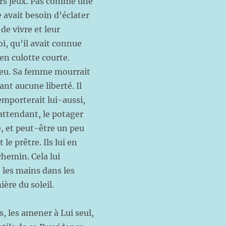
urs jeux. Pas comme une
e avait besoin d’éclater
de vivre et leur
oi, qu’il avait connue
en culotte courte.
 Dieu. Sa femme mourrait
nt aucune liberté. Il
’emporterait lui-aussi,
attendant, le potager
é, et peut-être un peu
 le prêtre. Ils lui en
chemin. Cela lui
, les mains dans les
ère du soleil.
s, les amener à Lui seul,