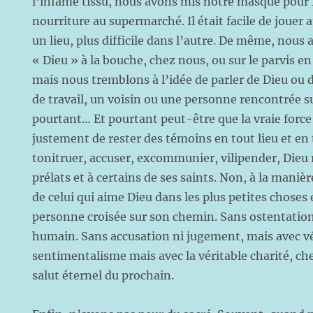
l’infâme tissu, nous avons mis notre masque pour f
nourriture au supermarché. Il était facile de jouer 
un lieu, plus difficile dans l’autre. De même, nous
« Dieu » à la bouche, chez nous, ou sur le parvis en
mais nous tremblons à l’idée de parler de Dieu ou 
de travail, un voisin ou une personne rencontrée s
pourtant… Et pourtant peut-être que la vraie force 
justement de rester des témoins en tout lieu et en
tonitruer, accuser, excommunier, vilipender, Dieu r
prélats et à certains de ses saints. Non, à la maniè
de celui qui aime Dieu dans les plus petites choses
personne croisée sur son chemin. Sans ostentation
humain. Sans accusation ni jugement, mais avec vér
sentimentalisme mais avec la véritable charité, c
salut éternel du prochain.