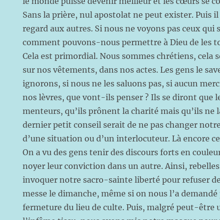
le monde puisse devenir meilleur et les cœurs se co
Sans la prière, nul apostolat ne peut exister. Puis il
regard aux autres. Si nous ne voyons pas ceux qui 
comment pouvons-nous permettre à Dieu de les to
Cela est primordial. Nous sommes chrétiens, cela se
sur nos vêtements, dans nos actes. Les gens le save
ignorons, si nous ne les saluons pas, si aucun merc
nos lèvres, que vont-ils penser ? Ils se diront que 
menteurs, qu’ils prônent la charité mais qu’ils ne l
dernier petit conseil serait de ne pas changer notr
d’une situation ou d’un interlocuteur. Là encore c
On a vu des gens tenir des discours forts en couleu
noyer leur conviction dans un autre. Ainsi, rebelle
invoquer notre sacro-sainte liberté pour refuser d
messe le dimanche, même si on nous l’a demandé p
fermeture du lieu de culte. Puis, malgré peut-être 