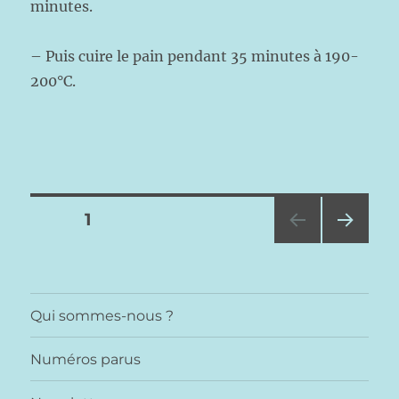
minutes.
– Puis cuire le pain pendant 35 minutes à 190-
200°C.
Pagination
PAGE
1
PAG
des
E
SUIV
publications
ANT
Qui sommes-nous ?
E
Numéros parus