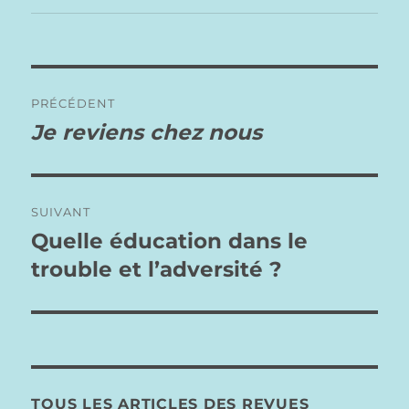
Navigation
PRÉCÉDENT
de
Je reviens chez nous
Publication
précédente :
l’article
SUIVANT
Quelle éducation dans le
Publication
suivante :
trouble et l’adversité ?
TOUS LES ARTICLES DES REVUES