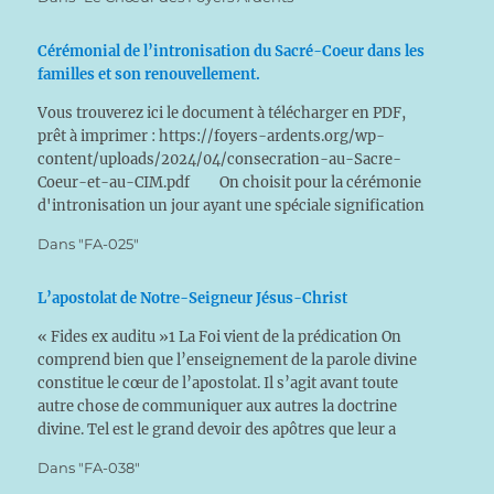
Cérémonial de l’intronisation du Sacré-Coeur dans les
familles et son renouvellement.
Vous trouverez ici le document à télécharger en PDF,
prêt à imprimer : https://foyers-ardents.org/wp-
content/uploads/2024/04/consecration-au-Sacre-
Coeur-et-au-CIM.pdf On choisit pour la cérémonie
d'intronisation un jour ayant une spéciale signification
pour la famille (anniversaire de mariage, par exemple)
Dans "FA-025"
ou une fête liturgique appropriée, ou toute date
permettant au prêtre d'être…
L’apostolat de Notre-Seigneur Jésus-Christ
« Fides ex auditu »1 La Foi vient de la prédication On
comprend bien que l’enseignement de la parole divine
constitue le cœur de l’apostolat. Il s’agit avant toute
autre chose de communiquer aux autres la doctrine
divine. Tel est le grand devoir des apôtres que leur a
laissé Notre-Seigneur : « Allez dans…
Dans "FA-038"