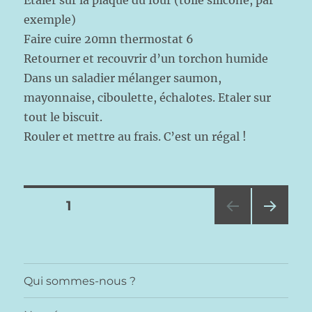
Étaler sur la plaque du four (toile silicone, par
exemple)
Faire cuire 20mn thermostat 6
Retourner et recouvrir d’un torchon humide
Dans un saladier mélanger saumon,
mayonnaise, ciboulette, échalotes. Etaler sur
tout le biscuit.
Rouler et mettre au frais. C’est un régal !
Pagination
PAGE
1
PAG
des
E
SUIV
publications
ANT
Qui sommes-nous ?
E