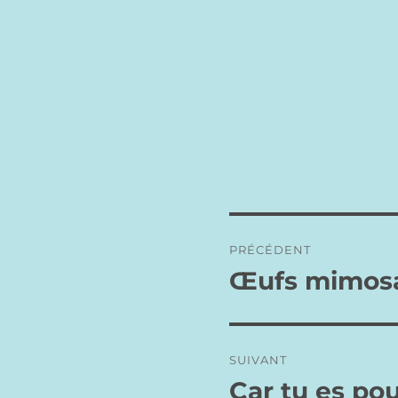
Navigation
PRÉCÉDENT
de
Œufs mimos
Publication
précédente :
l’article
SUIVANT
Car tu es po
Publication