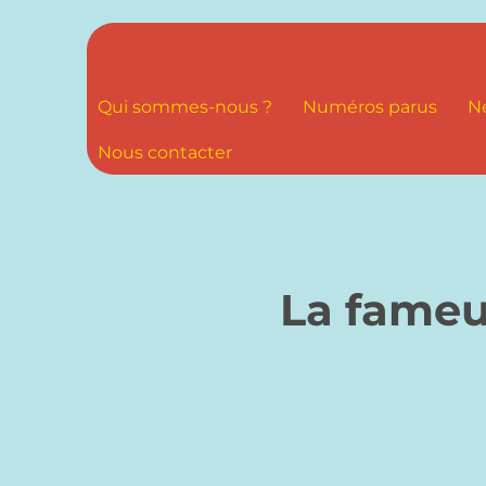
Qui sommes-nous ?
Numéros parus
N
Nous contacter
La fameu