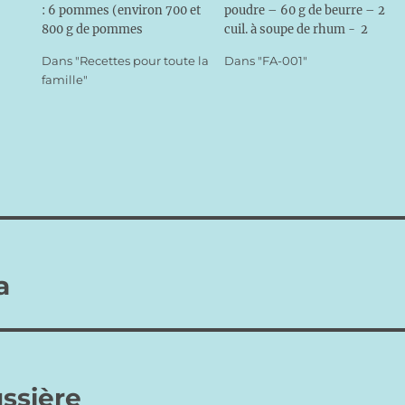
: 6 pommes (environ 700 et
poudre – 60 g de beurre – 2
800 g de pommes
cuil. à soupe de rhum - 2
pelées)-50g de sucre-50g de
sachets de sucre vanillé – 1
Dans "Recettes pour toute la
Dans "FA-001"
beurre Vanille liquideDorure
cuil. à café d’amande amère
famille"
:-1 jaune d’oeuf-1 cuillère à
– 2 pâtes feuilletées – 1
soupe d’eauPréparation : se
jaune d’œuf pour…
prépare la veille Eplucher les
pommes. Les couper en
petits morceaux. Les placer
dans une…
a
ussière