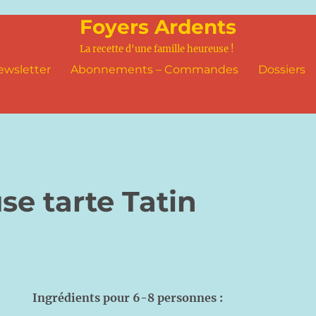
Foyers Ardents
La recette d'une famille heureuse !
ewsletter
Abonnements – Commandes
Dossiers
se tarte Tatin
Ingrédients pour 6-8 personnes :