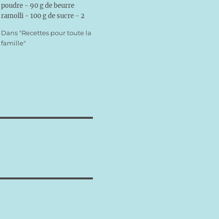
poudre - 90 g de beurre
ramolli - 100 g de sucre - 2
œufs - Prunes (au moins 8, à
Dans "Recettes pour toute la
voir selon les goûts) -
famille"
Amandes effilées
Préparation : - Faites la
pâte…