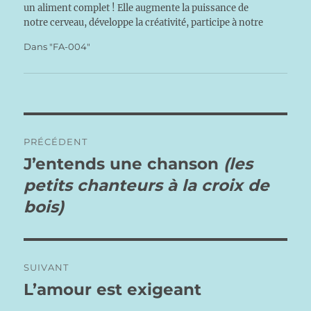
un aliment complet ! Elle augmente la puissance de
notre cerveau, développe la créativité, participe à notre
développement personnel, nous…
Dans "FA-004"
Navigation
PRÉCÉDENT
de
J’entends une chanson
(les
Publication
précédente :
petits chanteurs
à la croix de
l’article
bois)
SUIVANT
L’amour est exigeant
Publication
suivante :