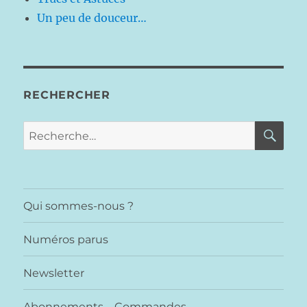
Un peu de douceur…
RECHERCHER
RE
Recherche
pour :
Qui sommes-nous ?
Numéros parus
Newsletter
Abonnements – Commandes