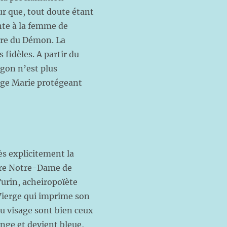
r que, tout doute étant
inte à la femme de
aire du Démon. La
 fidèles. A partir du
agon n’est plus
rge Marie protégeant
ès explicitement la
lèbre Notre-Dame de
Turin, acheiropoïète
Vierge qui imprime son
du visage sont bien ceux
nge et devient bleue,