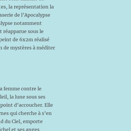
es, la représentation la
sserie de l’Apocalypse
calypse notamment
st réapparue sous le
peint de 6x2m réalisé
n de mystères à méditer
 la femme contre le
eil, la lune sous ses
 point d’accoucher. Elle
rnes qui cherche à s’en
nd du Ciel, emporte
ichel et ses anges