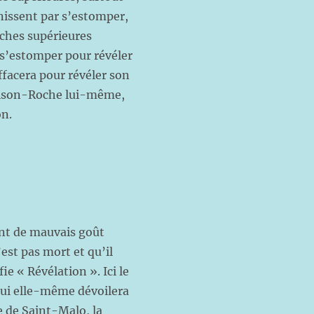
finissent par s’estomper,
uches supérieures
 s’estomper pour révéler
effacera pour révéler son
Frison-Roche lui-même,
on.
ent de mauvais goût
’est pas mort et qu’il
e « Révélation ». Ici le
 qui elle-même dévoilera
e de Saint-Malo, la