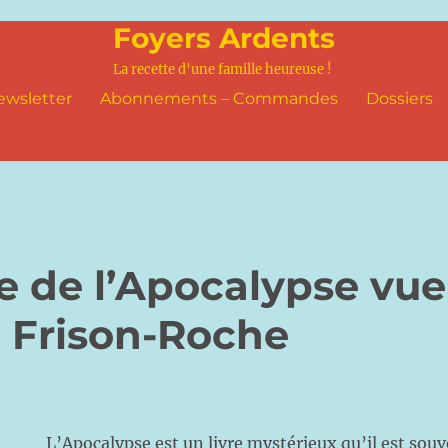
Foyers Ardents
La recette d'une famille heureuse !
ewsletter
Abonnements – Commandes
Dossiers
 de l’Apocalypse vue
 Frison-Roche
L’Apocalypse est un livre mystérieux qu’il est souve