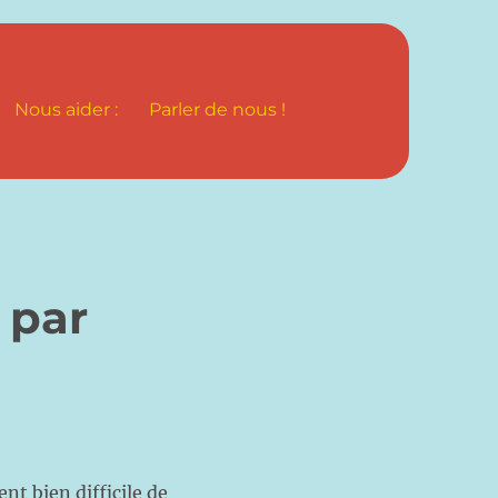
Nous aider :
Parler de nous !
 par
nt bien difficile de