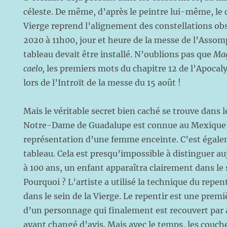
céleste. De même, d’après le peintre lui-même, le c
Vierge reprend l’alignement des constellations obs
2020 à 11h00, jour et heure de la messe de l’Assom
tableau devait être installé. N’oublions pas que
Mag
caelo,
les premiers mots du chapitre 12 de l’Apocaly
lors de l’Introït de la messe du 15 août !
Mais le véritable secret bien caché se trouve dans le
Notre-Dame de Guadalupe est connue au Mexique p
représentation d’une femme enceinte. C’est égalem
tableau. Cela est presqu’impossible à distinguer a
à 100 ans, un enfant apparaîtra clairement dans le s
Pourquoi ? L’artiste a utilisé la technique du repen
dans le sein de la Vierge. Le repentir est une premi
d’un personnage qui finalement est recouvert par a
ayant changé d’avis. Mais avec le temps, les couch