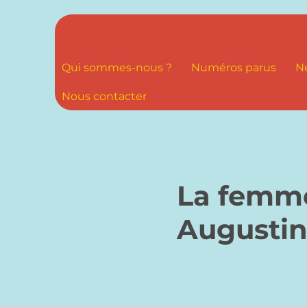
Qui sommes-nous ?
Numéros parus
N
Nous contacter
La femme
Augustin