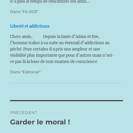
n’a plus le temps de rencontrer ses amis…
Dans "FA-003"
Liberté et addictions
Chers amis, Depuis la faute d’Adam et Eve,
l’homme traîne à sa suite un éventail d’addictions au
péché. Pour certains il a pris une ampleur et une
visibilité plus importante que pour d’autres mais n’est-
ce pas là la base de tout examen de conscience
rigoureux ? Comment en traitant des…
Dans "Editorial"
Navigation
PRÉCÉDENT
de
Garder le moral !
Publication
précédente :
l’article