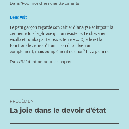
Dans "Pour nos chers grands-parents"
Deus vult
Le petit garçon regarde son cahier d’analyse et lit pour la
centième fois la phrase qui lui résiste : « Le chevalier
vacilla et tomba par terre.» « terre » … Quelle est la
fonction de ce mot ? Hum … on dirait bien un
complément, mais complément de quoi ? Il y a plein de
compléments !…
Dans "Méditation pour les papas"
Navigation
PRÉCÉDENT
de
La joie dans le devoir d’état
Publication
précédente :
l’article