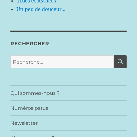
Trucs et Astuces
Un peu de douceur…
RECHERCHER
RE
Recherche
pour :
Qui sommes-nous ?
Numéros parus
Newsletter