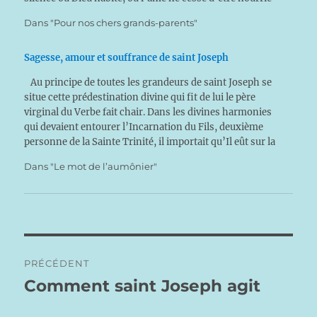
par Dieu…
Dans "Pour nos chers grands-parents"
Sagesse, amour et souffrance de saint Joseph
Au principe de toutes les grandeurs de saint Joseph se
situe cette prédestination divine qui fit de lui le père
virginal du Verbe fait chair. Dans les divines harmonies
qui devaient entourer l’Incarnation du Fils, deuxième
personne de la Sainte Trinité, il importait qu’Il eût sur la
terre un…
Dans "Le mot de l’aumônier"
Navigation
PRÉCÉDENT
de
Comment saint Joseph agit
Publication
précédente :
l’article