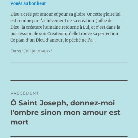
Voués au bonheur
Dieu a créé par amour et pour sa gloire. Or cette gloire lui
est rendue par l’achèvement de sa création. Jaillie de
Dieu, la créature humaine retourne à Lui, et c’est dans la
possession de son Créateur qu’elle trouve sa perfection.
Ce plan d’un Dieu d’amour, le péché ne l’a…
Dans "Oui je le veux"
Navigation
PRÉCÉDENT
de
Ô Saint Joseph, donnez-moi
Publication
précédente :
l’ombre sinon mon amour est
l’article
mort