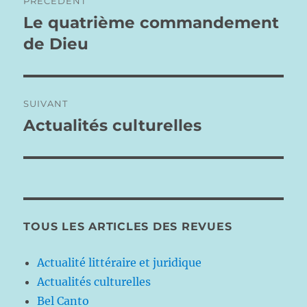
PRÉCÉDENT
de
Le quatrième commandement
Publication
précédente :
de Dieu
l’article
SUIVANT
Actualités culturelles
Publication
suivante :
TOUS LES ARTICLES DES REVUES
Actualité littéraire et juridique
Actualités culturelles
Bel Canto