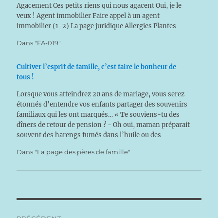
Agacement Ces petits riens qui nous agacent Oui, je le
veux ! Agent immobilier Faire appel à un agent
immobilier (1-2) La page juridique Allergies Plantes
allergisantes La page du médecin Allergies Allergies La
Dans "FA-019"
page du…
Cultiver l’esprit de famille, c’est faire le bonheur de
tous !
Lorsque vous atteindrez 20 ans de mariage, vous serez
étonnés d’entendre vos enfants partager des souvenirs
familiaux qui les ont marqués… « Te souviens-tu des
dîners de retour de pension ? - Oh oui, maman préparait
souvent des harengs fumés dans l’huile ou des
crevettes. Nous étions contents de nous retrouver ! »
Dans "La page des pères de famille"
ou…
Navigation