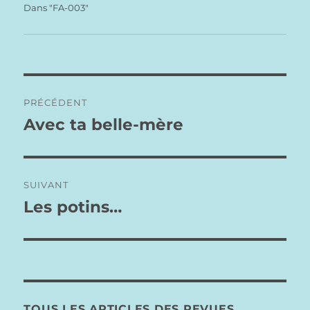
Dans "FA-003"
Navigation
PRÉCÉDENT
de
Avec ta belle-mère
Publication
précédente :
l’article
SUIVANT
Les potins…
Publication
suivante :
TOUS LES ARTICLES DES REVUES