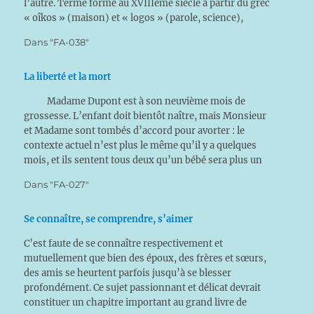
l’autre. Terme formé au XVIIIème siècle à partir du grec
« oîkos » (maison) et « logos » (parole, science),
l’écologie se veut la…
Dans "FA-038"
La liberté et la mort
Madame Dupont est à son neuvième mois de
grossesse. L’enfant doit bientôt naître, mais Monsieur
et Madame sont tombés d’accord pour avorter : le
contexte actuel n’est plus le même qu’il y a quelques
mois, et ils sentent tous deux qu’un bébé sera plus un
fardeau que le plaisir qu’ils…
Dans "FA-027"
Se connaître, se comprendre, s’aimer
C’est faute de se connaître respectivement et
mutuellement que bien des époux, des frères et sœurs,
des amis se heurtent parfois jusqu’à se blesser
profondément. Ce sujet passionnant et délicat devrait
constituer un chapitre important au grand livre de