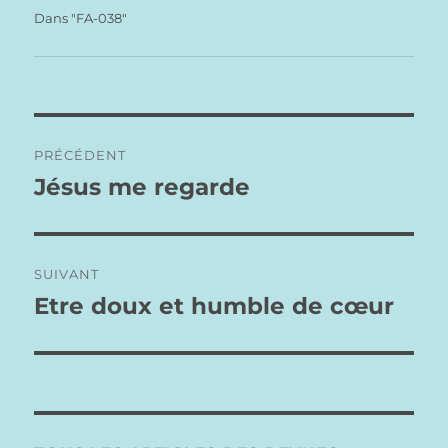
l’éducation parentale. Voici quelques pistes, très
Dans "FA-038"
générales, qui guideront peut-être les…
Navigation
PRÉCÉDENT
de
Jésus me regarde
Publication
précédente :
l’article
SUIVANT
Etre doux et humble de cœur
Publication
suivante :