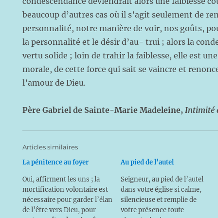
condescendance deviendrait alors une faiblesse cou
beaucoup d’autres cas où il s’agit seulement de re
personnalité, notre manière de voir, nos goûts, po
la personnalité et le désir d’au- trui ; alors la co
vertu solide ; loin de trahir la faiblesse, elle est un
morale, de cette force qui sait se vaincre et renon
l’amour de Dieu.
Père Gabriel de Sainte-Marie Madeleine,
Intimité 
Articles similaires
La pénitence au foyer
Au pied de l’autel
Oui, affirment les uns ; la
Seigneur, au pied de l’autel
mortification volontaire est
dans votre église si calme,
nécessaire pour garder l’élan
silencieuse et remplie de
de l’être vers Dieu, pour
votre présence toute