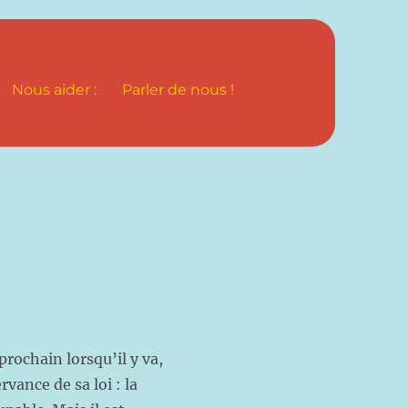
Nous aider :
Parler de nous !
ochain lorsqu’il y va,
rvance de sa loi : la