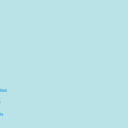
ation
e
ts