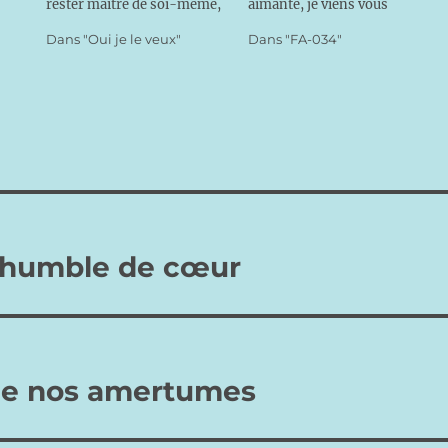
rester maître de soi-même,
aimante, je viens vous
pour pouvoir donner aux
confier mon amour naissant.
Dans "Oui je le veux"
Dans "FA-034"
autres davantage de son
Vous avez bien voulu mettre
temps, de son argent, et se
sur ma route ce jeune
mouvoir plus librement au
homme qui a su comprendre
milieu des grandes ou petites
mon âme, trouvé mon cœur
épreuves venant de
et proposé de me consacrer…
l’extérieur. Non, disent…
t humble de cœur
de nos amertumes