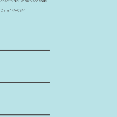
chacun trouve sa place sous
le regard de Dieu. Beaucoup
Dans "FA-024"
ont souhaité aussi la réussite
intellectuelle et la santé dans
un certain confort matériel
que notre société promet.
Parfois les soucis et les
croix…